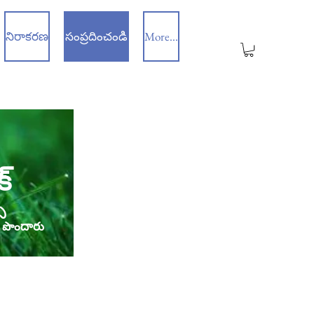
నిరాకరణ
సంప్రదించండి
More...
్
స
స పొందారు