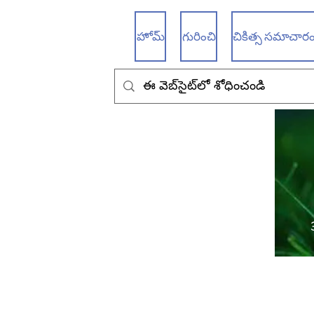
హోమ్
గురించి
చికిత్స సమాచారం