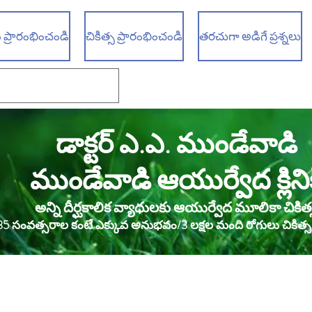
 ప్రారంభించండి
చికిత్స ప్రారంభించండి
తరచుగా అడిగే ప్రశ్నలు
డాక్టర్ ఎ.ఎ. ముండేవాడి
ముండేవాడి ఆయుర్వేద క్లినిక
అన్ని దీర్ఘకాలిక వ్యాధులకు ఆయుర్వేద మూలికా చికిత్
35 సంవత్సరాల కంటే ఎక్కువ అనుభవం/3 లక్షల మంది రోగులు చికిత్