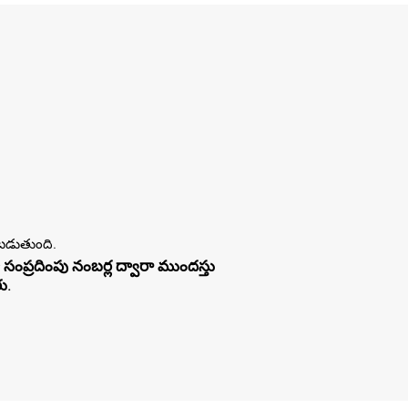
డుతుంది.
సంప్రదింపు నంబర్ల ద్వారా ముందస్తు
ు.