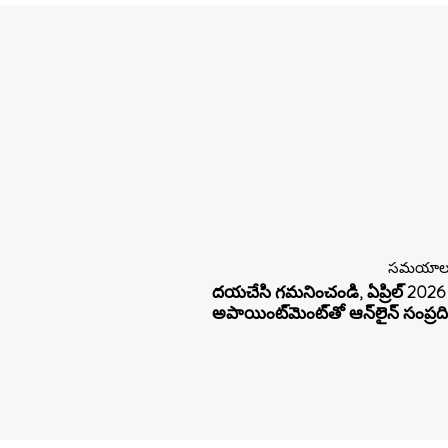
సమయాలు:
దయచేసి గమనించండి, ఏప్రిల్ 2026 న
అపాయింట్‌మెంట్‌తో ఆన్‌లైన్ సంప