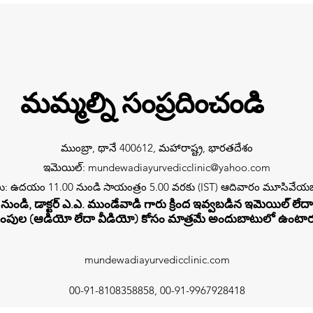
మమ్మల్ని సంప్రదించండి
ముంబ్రా, థానే 400612, మహారాష్ట్ర, భారతదేశం
ఇమెయిల్:
mundewadiayurvedicclinic@yahoo.com
 ఉదయం 11.00 నుండి సాయంత్రం 5.00 వరకు (IST) ఆదివారం మూసివేయబ
ుండి, డాక్టర్ ఎ.ఎ. ముండేవాడి గారు క్రింద ఇవ్వబడిన ఇమెయిల్ లేదా 
్రదింపుల (ఆడియో లేదా వీడియో) కోసం మాత్రమే అందుబాటులో ఉంటార
mundewadiayurvedicclinic.com
00-91-8108358858, 00-91-9967928418