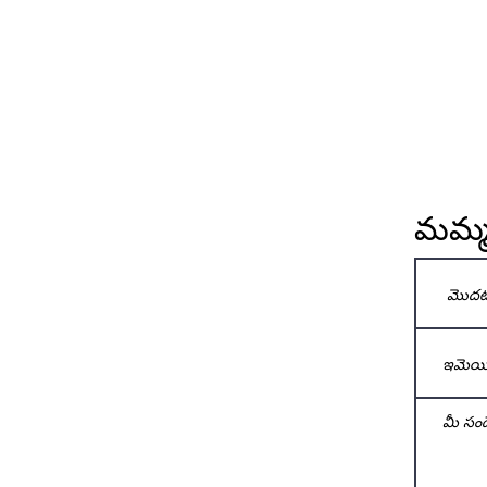
మమ్మల