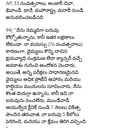
AP, 33 సంవత్సరాలు, అంజుర్-దివా,
భివాండి, థానే, మహారాష్ట్ర, మరాఠీ నుండి
అనువదించబడినది
94) “నేను నెమ్మదిగా బరువు
కోల్పోతున్నాను, కానీ ఇతర లక్షణాలు
లేకుండా. నా వయస్సు (76 సంవత్సరాలు)
కారణంగా, వైద్యులు కొన్ని దాచిన
క్షయవ్యాధి సంక్రమణ లేదా క్యాన్సర్ వచ్చే
అవకాశం గురించి ఆందోళన చెందారు;
అయితే, అన్ని పరీక్షలు సాధారణమైనవి.
వైద్యులు అధిక ప్రోటీన్ ఆహారం మరియు
కాల్షియం మందులను సూచించారు; నేను
కొంత మెరుగ్గా ఉన్నాను, కానీ ఇది నా
బరువును పెంచలేదు. ముండేవాడి
ఆయుర్వేద క్లినిక్ నుండి 7 నెలలు చికిత్స
పొందిన తరువాత, నా బరువు 5 కిలోలు
పెరిగింది, మరియు నా క్షేమం తిరిగి వచ్చింది.
”