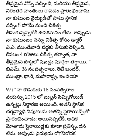
తీవ్రమైన నొప్పి వచ్చింది, మరియు తీవ్రమైన,
నిరంతర వాంతులు రావడం ప్రారంభించాను.
నా కుటుంబ వైద్యుడితో పాటు స్థానిక
నర్సింగ్ హోమ్ నుండి చికిత్స
తీసుకున్నప్పటికీ ఉపశమనం లేదు. అప్పుడు
నా కుటుంబం నన్ను చికిత్స కోసం డాక్టర్
ఎ.ఎ. ముండేవాడి వద్దకు తీసుకువెళ్ళింది.
కేవలం 4 రోజులు చికిత్స తర్వాత, నా
తీవ్రమైన పొట్టలో పుండ్లు పూర్తిగా తగ్గాయి. ”
బిఎమ్, 36 సంవత్సరాలు, రెటి బందర్,
ముంబ్రా, థానే, మహారాష్ట్ర, ఇండియా
97) “నా కొడుకుకు 18 సంవత్సరాల
వయస్సు 2015 లో బుల్లస్ పెమ్ఫిగోయిడ్
ఉన్నట్లు నిర్ధారణ అయింది. అతని స్థానిక
చర్మవ్యాధి నిపుణుడు అతన్ని స్టెరాయిడ్స్‌తో
ప్రారంభించాడు; అయినప్పటికీ, అధిక
మోతాదు స్టెరాయిడ్లకు కూడా ప్రతిస్పందన
లేదు. అప్పుడు వైద్యుడు రోగనిరోధక