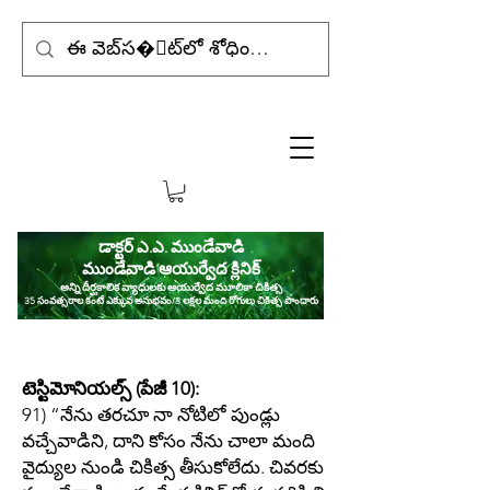
డాక్టర్ ఎ.ఎ. ముండేవాడి
ముండేవాడి ఆయుర్వేద క్లినిక్
అన్ని దీర్ఘకాలిక వ్యాధులకు ఆయుర్వేద మూలికా చికిత్స
35 సంవత్సరాల కంటే ఎక్కువ అనుభవం/3 లక్షల మంది రోగులు చికిత్స పొందారు
టెస్టిమోనియల్స్ (పేజీ 10):
91) “నేను తరచూ నా నోటిలో పుండ్లు
వచ్చేవాడిని, దాని కోసం నేను చాలా మంది
వైద్యుల నుండి చికిత్స తీసుకోలేదు. చివరకు