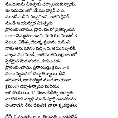
మందులను చికిత్సకు చేర్చాలనుకున్నాడు.
ఈ సమయంలో, మేము డాక్టర్ ఎ.ఎ.
ముండేవాడిని సంప్రదించి, అతని క్లినిక్
నుండి ఆయుర్వేద చికిత్సను
ప్రారంభించాము. ప్రారంభంలో ప్రతిస్పందన
చాలా నెమ్మదిగా ఉంది, మరియు మొదటి 3
నెలలు, చికిత్స యొక్క ప్రభావం గురించి
నాకు అనుమానం వచ్చింది. అయినప్పటికీ,
నాల్గవ నెల నుండి, అతను తన లక్షణాలలో
స్థిరమైన మెరుగుదల చూపించడం
ప్రారంభించాడు. స్టెరాయిడ్లు క్రమంగా 8
నెలల వ్యవధిలో దెబ్బతిన్నాయి. దీని
తరువాత, ఆయుర్వేద మందులు కూడా
క్రమంగా దెబ్బతిన్నాయి మరియు
ఆగిపోయాయి. 14 నెలల చికిత్స తర్వాత,
నా కొడుకు వ్యాధి నుండి పూర్తి ఉపశమనం
పొందాడని నేను దేవునికి చాలా కృతజ్ఞతలు.
”
టీవీ, 0 సంవత్సరాలు, తిరుపతి, ఆంధ్రప్రదేశ్,