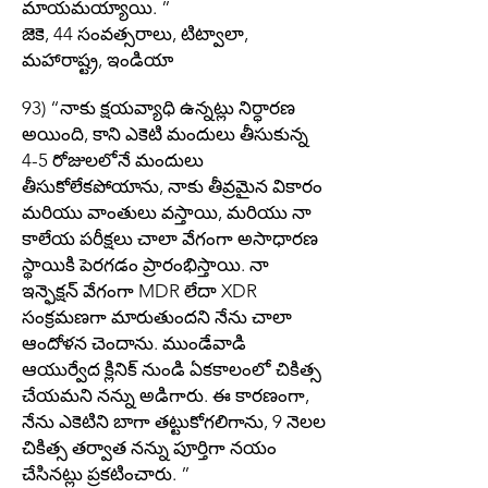
మాయమయ్యాయి. ”
జెకె, 44 సంవత్సరాలు, టిట్వాలా,
మహారాష్ట్ర, ఇండియా
93) “నాకు క్షయవ్యాధి ఉన్నట్లు నిర్ధారణ
అయింది, కాని ఎకెటి మందులు తీసుకున్న
4-5 రోజులలోనే మందులు
తీసుకోలేకపోయాను, నాకు తీవ్రమైన వికారం
మరియు వాంతులు వస్తాయి, మరియు నా
కాలేయ పరీక్షలు చాలా వేగంగా అసాధారణ
స్థాయికి పెరగడం ప్రారంభిస్తాయి. నా
ఇన్ఫెక్షన్ వేగంగా MDR లేదా XDR
సంక్రమణగా మారుతుందని నేను చాలా
ఆందోళన చెందాను. ముండేవాడి
ఆయుర్వేద క్లినిక్ నుండి ఏకకాలంలో చికిత్స
చేయమని నన్ను అడిగారు. ఈ కారణంగా,
నేను ఎకెటిని బాగా తట్టుకోగలిగాను, 9 నెలల
చికిత్స తర్వాత నన్ను పూర్తిగా నయం
చేసినట్లు ప్రకటించారు. ”