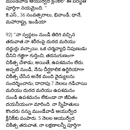
ముండేవాడి ఆయుర్వేద క్లినిక్‌లో ఈ పరిస్థితి
పూర్తిగా నయమైంది. ”
కె.ఎస్., 36 సంవత్సరాలు, భివాండి, థానే,
మహారాష్ట్ర, ఇండియా
92) “నా స్వస్థలం నుండి తిరిగి వచ్చిన
తరువాత నా శరీరంపై దురద మరియు
దద్దుర్లు వచ్చాయి. ఒక చర్మవ్యాధి నిపుణుడు
దీనిని గజ్జిగా గుర్తించి, తదనుగుణంగా
చికిత్స చేశాడు; అయితే, ఉపశమనం లేదు.
అప్పటి నుండి, నేను దీర్ఘకాలిక ఉర్టిరియాగా
చికిత్స చేసిన అనేక మంది వైద్యులను
సందర్శించాను; దాదాపు 7 నెలలు గడిచాయి
మరియు దురద మరియు ఉపశమనం
నుండి ఉపశమనం లేకుండా నా జీవితం
దయనీయంగా మారింది. నా స్నేహితులు
కొందరు నన్ను ముండేవాడి ఆయుర్వేద
క్లినిక్‌కు పంపారు. 5 నెలల ఆయుర్వేద
చికిత్స తరువాత, నా లక్షణాలన్నీ పూర్తిగా