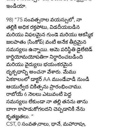
ఇండియా.
98) “75 సంవత్సరాల వయస్సులో, నా
తల్లికి అధిక రక్తపోటు, విడదీయబడిన
మరియు విఫలమైన గుండె మరియు ఆకస్మిక
జలపాతం (సింకోప్) వంటి అనేక తీవ్రమైన
సమస్యలు ఉన్నాయి. ఆమె పరిస్థితి డైలేటెడ్
కార్డియోమయోపతిగా నిర్ధారించబడింది
మరియు వైద్యులు భయంకరమైన
దృక్పథాన్ని అంచనా వేశారు. మేము
ఏకకాలంలో డాక్టర్ AA ముండేవాడి నుండి
ఆయుర్వేద చికిత్సను ప్రారంభించాము.
రాబోయే 6 నెలలు ఎటువంటి పెద్ద
సమస్యలు లేకుండా నా తల్లి తనను తాను
బాగా కాపాడుకోగలదని చెప్పడానికి నేను
కృతజ్ఞతలు. ”
CST, 0 సంవత్సరాలు, థానే, మహారాష్ట్ర,
భారతదేశం