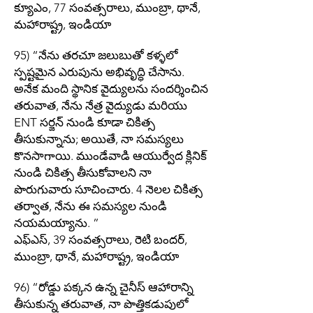
క్యూఎం, 77 సంవత్సరాలు, ముంబ్రా, థానే,
మహారాష్ట్ర, ఇండియా
95) “నేను తరచూ జలుబుతో కళ్ళలో
స్పష్టమైన ఎరుపును అభివృద్ధి చేసాను.
అనేక మంది స్థానిక వైద్యులను సందర్శించిన
తరువాత, నేను నేత్ర వైద్యుడు మరియు
ENT సర్జన్ నుండి కూడా చికిత్స
తీసుకున్నాను; అయితే, నా సమస్యలు
కొనసాగాయి. ముండేవాడి ఆయుర్వేద క్లినిక్
నుండి చికిత్స తీసుకోవాలని నా
పొరుగువారు సూచించారు. 4 నెలల చికిత్స
తర్వాత, నేను ఈ సమస్యల నుండి
నయమయ్యాను. ”
ఎఫ్‌ఎస్, 39 సంవత్సరాలు, రెటి బందర్,
ముంబ్రా, థానే, మహారాష్ట్ర, ఇండియా
96) “రోడ్డు పక్కన ఉన్న చైనీస్ ఆహారాన్ని
తీసుకున్న తరువాత, నా పొత్తికడుపులో