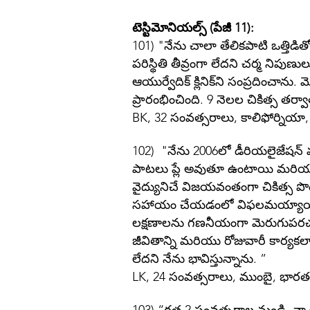
టెస్టిమోనియల్స్ (పేజీ 11):
101) "నేను చాలా తేలికపాటి ఒత్తిడిత
పరిస్థితి తీవ్రంగా లేదని చర్మ నిపు
ఆయుర్వేదిక్ క్లినిక్‌ని సంప్రదించాన
ప్రారంభించింది. 9 నెలల చికిత్స తర్వా
BK, 32 సంవత్సరాలు, కాలిఫోర్నియా
102) "నేను 2006లో డీరియలైజేషన్ 
పాటలు ప్లే అవుతూ ఉంటాయి మరియు 
వైద్యునిచే విజయవంతంగా చికిత్స పొ
సహాయం చేయడంలో విఫలమయ్యాయి. నేను
లక్షణాలను గణనీయంగా మెరుగుపరచడ
జీవితాన్ని మరియు రోజువారీ కార్
లేదని నేను భావిస్తున్నాను. ”
LK, 24 సంవత్సరాలు, ముంబై, భారత