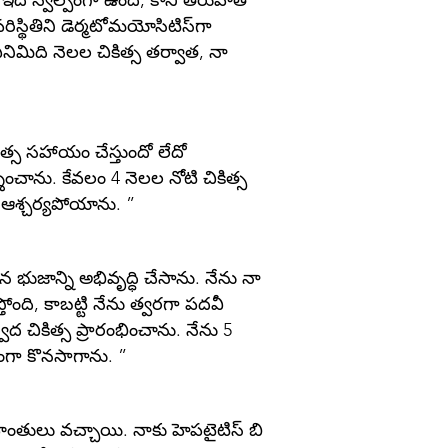
ది స్వల్పంగా ఉంది, కానీ తరువాత
రిస్థితిని డెర్మటోమయోసిటిస్‌గా
ఎనిమిది నెలల చికిత్స తర్వాత, నా
్స సహాయం చేస్తుందో లేదో
శించాను. కేవలం 4 నెలల నోటి చికిత్స
లా ఆశ్చర్యపోయాను. ”
న భుజాన్ని అభివృద్ధి చేసాను. నేను నా
ోంది, కాబట్టి నేను త్వరగా పదవీ
ద చికిత్స ప్రారంభించాను. నేను 5
ంగా కొనసాగాను. ”
ాంతులు వచ్చాయి. నాకు హెపటైటిస్ బి