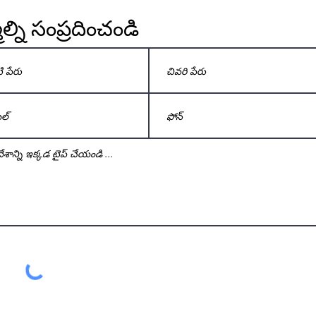
్ని సంప్రదించండి