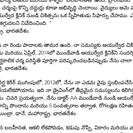
భార్య చేతులు మరియు కాళ్ళలో బలహీనతతో ఉంది; ప్రారంభంలో ఇ
్మంపై కొన్ని దద్దుర్లు కూడా అభివృద్ధి చెందాయి. వైద్యులు ఆమె ప
్వేద క్లినిక్ నుండి చికిత్సను ఒక స్నేహితుడు సిఫార్సు చేసాము. 
్గుదలని నివేదించింది. ”
్ర, భారతదేశం.
 నా రెండు పాదాలకు తామర ఉంది. నా సమస్యకు ఆయుర్వేద చికిత
ు మరియు ఏప్రిల్, 2014లో ముండేవాడి ఆయుర్వేద క్లినిక్‌ని సందర్
ర్ఘకాలిక చర్మ పరిస్థితి పూర్తిగా పరిష్కరించబడినప్పుడు నేను చా
ై, భారతదేశం.
ుదీర్ఘ కెరీర్ ముగింపులో, 2012లో, నేను నా ఎడమ వైపు స్తంభింపచేసి
యలేకపోయాను, ఇది నా డ్రైవింగ్‌లో తీవ్రమైన సమస్యలను కలిగిస్త
. చివరి ప్రయత్నంగా, నేను డాక్టర్ AA ముండేవాడి నుండి ఆయుర్వే
నాన్ని పొందాను మరియు 5 సంవత్సరాల తర్వాత, రోగలక్షణ రహిత
ంబ్రా, థానే, మహారాష్ట్ర, భారతదేశం.
రమైన బలహీనత, ఆకలి లేకపోవడం, కడుపు నొప్పి, వికారం మరియు వ