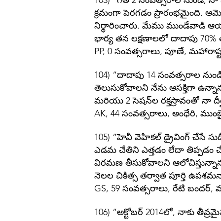
103) “గత 2 సంవత్సరాల నుండి, నా 
క్రమంగా పెరగడం ప్రారంభమైంది. ఆమె చర
నిర్ధారించారు. మేము ముండేవాడి ఆయుర
భార్య తన లక్షణాలలో దాదాపు 70% తగ
PP, 0 సంవత్సరాలు, పూణే, మహారాష్ట
104) “దాదాపు 14 సంవత్సరాల నుండి
తెలుసుకోవాలని నేను ఆసక్తిగా ఉన్నాన
మరియు 2 సెషన్‌ల రక్తస్రావంతో నా దీ
AK, 44 సంవత్సరాలు, అంధేరి, ముంబ
105) “హెవీ వెహికల్ డ్రైవింగ్ చేసే స
ఎడమ చేతిని ఎత్తడం లేదా తిప్పడం చే
విరమణ తీసుకోవాలని ఆలోచిస్తున్నాను
నెలల చికిత్స తర్వాత పూర్తి ఉపశమ
GS, 59 సంవత్సరాలు, రేటి బందర్, ము
106) “అక్టోబర్ 2014లో, నాకు తీవ్