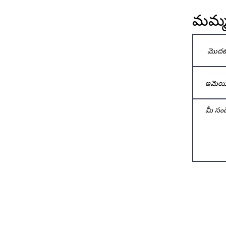
మమ్మల