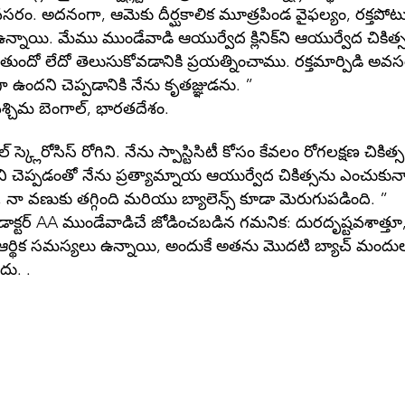
డి అవసరం. అదనంగా, ఆమెకు దీర్ఘకాలిక మూత్రపిండ వైఫల్యం, రక్
నాయి. మేము ముండేవాడి ఆయుర్వేద క్లినిక్‌ని ఆయుర్వేద చికిత్స
డుతుందో లేదో తెలుసుకోవడానికి ప్రయత్నించాము. రక్తమార్పిడి అ
గా ఉందని చెప్పడానికి నేను కృతజ్ఞుడను. ”
పశ్చిమ బెంగాల్, భారతదేశం.
ల్ స్క్లెరోసిస్ రోగిని. నేను స్పాస్టిసిటీ కోసం కేవలం రోగలక్షణ చిక
ని చెప్పడంతో నేను ప్రత్యామ్నాయ ఆయుర్వేద చికిత్సను ఎంచుకున్న
ా వణుకు తగ్గింది మరియు బ్యాలెన్స్ కూడా మెరుగుపడింది. ”
క్టర్ AA ముండేవాడిచే జోడించబడిన గమనిక: దురదృష్టవశాత్తూ, 
ఆర్థిక సమస్యలు ఉన్నాయి, అందుకే అతను మొదటి బ్యాచ్ మందులత
దు. .