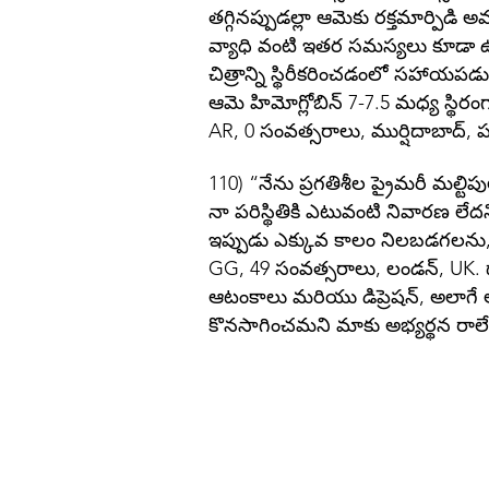
తగ్గినప్పుడల్లా ఆమెకు రక్తమార్పి
వ్యాధి వంటి ఇతర సమస్యలు కూడా ఉన్
చిత్రాన్ని స్థిరీకరించడంలో సహాయప
ఆమె హిమోగ్లోబిన్ 7-7.5 మధ్య స్థిరం
AR, 0 సంవత్సరాలు, ముర్షిదాబాద్, 
110) “నేను ప్రగతిశీల ప్రైమరీ మల్టిపు
నా పరిస్థితికి ఎటువంటి నివారణ లేద
ఇప్పుడు ఎక్కువ కాలం నిలబడగలను, న
GG, 49 సంవత్సరాలు, లండన్, UK. డా
ఆటంకాలు మరియు డిప్రెషన్, అలాగే 
కొనసాగించమని మాకు అభ్యర్థన రాలే