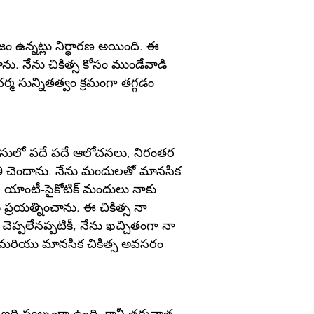
ిజం ఉన్నట్లు నిర్ధారణ అయింది. ఈ
ాను. నేను చికిత్స కోసం ముండేవాడి
చర్మ సున్నితత్వం క్రమంగా తగ్గడం
 మనసులో పదే పదే ఆలోచనలు, నిరంతర
తి చెందాను. నేను మందులతో మానసిక
, యాంటీ-సైకోటిక్ మందులు నాకు
్రయత్నించాను. ఈ చికిత్స నా
లేనప్పటికీ, నేను ఖచ్చితంగా నా
ు మరియు మానసిక చికిత్స అవసరం