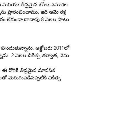
తపోటు మరియు తీవ్రమైన బోలు ఎముకల
ను ప్రారంభించాము, ఇది ఆమె రక్త
వసరం లేకుండా దాదాపు 8 నెలల పాటు
ిత్స పొందుతున్నాను. అక్టోబరు 2011లో,
ాను. 2 నెలల చికిత్స తర్వాత, నేను
ఈ రోగికి తీవ్రమైన మానసిక
ో మెరుగుపడినప్పటికీ చికిత్స