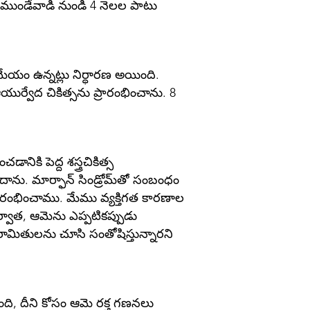
 AA ముండేవాడి నుండి 4 నెలల పాటు
మేయం ఉన్నట్లు నిర్ధారణ అయింది.
యుర్వేద చికిత్సను ప్రారంభించాను. 8
ి పెద్ద శస్త్రచికిత్స
దాను. మార్ఫాన్ సిండ్రోమ్‌తో సంబంధం
్రారంభించాము. మేము వ్యక్తిగత కారణాల
ర్వాత, ఆమెను ఎప్పటికప్పుడు
పారామితులను చూసి సంతోషిస్తున్నారని
ింది, దీని కోసం ఆమె రక్త గణనలు