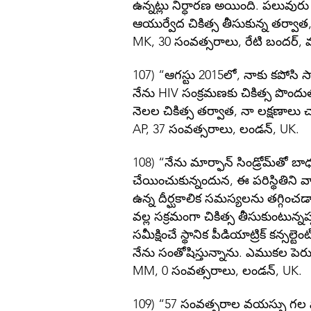
ఉన్నట్లు నిర్ధారణ అయింది. పలువురు 
ఆయుర్వేద చికిత్స తీసుకున్న తర్వాత
MK, 30 సంవత్సరాలు, రేటి బందర్, ము
107) “ఆగస్టు 2015లో, నాకు కపోసి 
నేను HIV సంక్రమణకు చికిత్స పొందుత
నెలల చికిత్స తర్వాత, నా లక్షణాలు
AP, 37 సంవత్సరాలు, లండన్, UK.
108) “నేను మార్ఫాన్ సిండ్రోమ్‌తో
చేయించుకున్నందున, ఈ పరిస్థితిని వ
ఉన్న దీర్ఘకాలిక సమస్యలను తగ్గించడ
వల్ల సక్రమంగా చికిత్స తీసుకుంటున్
సమీక్షించే స్థానిక పీడియాట్రిక్ కన
నేను సంతోషిస్తున్నాను. ఎముకల పెర
MM, 0 సంవత్సరాలు, లండన్, UK.
109) “57 సంవత్సరాల వయస్సు గల నా తల