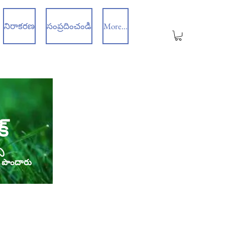
నిరాకరణ
సంప్రదించండి
More...
్
స
స పొందారు