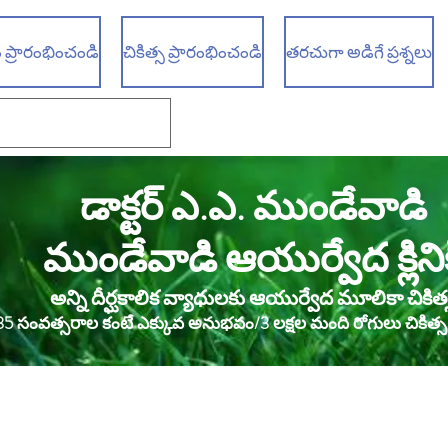
 ప్రారంభించండి
చికిత్స ప్రారంభించండి
తరచుగా అడిగే ప్రశ్నలు
డాక్టర్ ఎ.ఎ. ముండేవాడి
ముండేవాడి ఆయుర్వేద క్లినిక
అన్ని దీర్ఘకాలిక వ్యాధులకు ఆయుర్వేద మూలికా చికిత్
35 సంవత్సరాల కంటే ఎక్కువ అనుభవం/3 లక్షల మంది రోగులు చికిత్