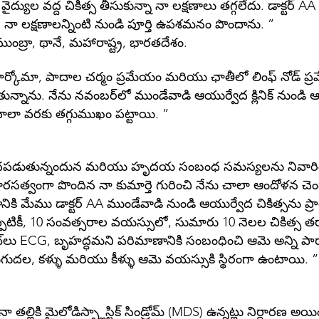
వైద్యుల వద్ద చికిత్స తీసుకున్నా నా లక్షణాలు తగ్గలేదు. డాక్టర్
, నా లక్షణాలన్నింటి నుండి పూర్తి ఉపశమనం పొందాను. ”
ంబ్రా, థానే, మహారాష్ట్ర, భారతదేశం.
సార్కోమా, పాదాల చర్మం ప్రమేయం మరియు ఛాతీలో లింఫ్ నోడ్ ప్ర
ున్నాను. నేను నవంబర్‌లో ముండేవాడి ఆయుర్వేద క్లినిక్ నుండి ఆ
 చాలా వరకు తగ్గుముఖం పట్టాయి. ”
 బాధపడుతున్నందున మరియు హృదయ సంబంధ సమస్యలను నివారించడానిక
ారసత్వంగా పొందిన నా కుమార్తె గురించి నేను చాలా ఆందోళన చెం
ానికి మేము డాక్టర్ AA ముండేవాడి నుండి ఆయుర్వేద చికిత్సను ప
నప్పటికీ, 10 సంవత్సరాల వయస్సులో, సుమారు 10 నెలల చికిత్స త
్సల్టెంట్‌లు ECG, బృహద్ధమని పరిమాణానికి సంబంధించి ఆమె అన్ని 
ుగుదల, కళ్ళు మరియు కీళ్ళు ఆమె వయస్సుకి స్థిరంగా ఉంటాయి. ”
్లికి మైలోడిస్ప్లాస్టిక్ సిండ్రోమ్ (MDS) ఉన్నట్లు నిర్ధారణ అయ