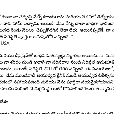
ో కూడా నా చర్మంపై వేల్స్ పొందుతాను మరియు 2010లో డెర్మోగ్రాఫ
ణులు నాకు హామీ ఇచ్చారు; అయితే, నేను దీన్ని చాలా బాధగా భావించ
ు. మొదటి రెండు నెలలు, చెప్పుకోదగిన తేడా లేదు; అయినప్పటికీ, నా 
త పరిస్థితి పూర్తిగా అదుపులోకి వచ్చింది. ”
, USA.
మరియు డిప్రెషన్‌తో బాధపడుతున్నట్లు నిర్ధారణ అయింది. నా
నా శరీరం నుండి అలాగే నా పరిసరాల నుండి నిర్లిప్తత అనుభూ
ందాను. అయితే, పరిస్థితి 2011లో తిరిగి వచ్చింది; ఈ సమయంలో
 ముండేవాడి ఆయుర్వేద క్లినిక్ నుండి ఆయుర్వేద చికిత్సను ప
ంలో సహాయపడింది మరియు నేను పూర్తిగా నయమైపోయానని చెప్ప
యకలాపాలను మరింత మెరుగైన స్థాయిలో కొనసాగించగలుగుతున్నాన
దేశం.