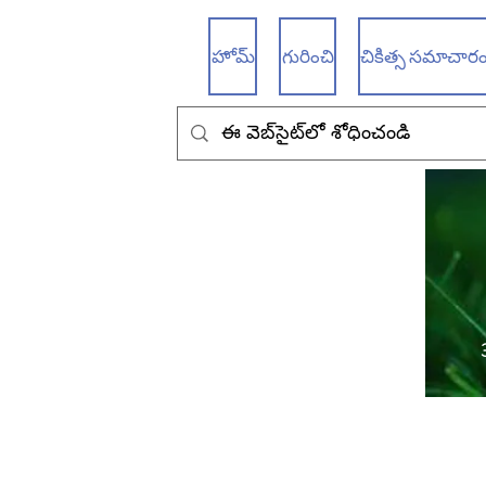
హోమ్
గురించి
చికిత్స సమాచారం