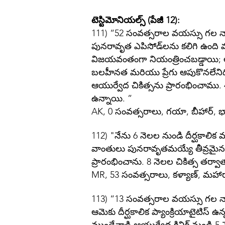
టెస్టిమోనియల్స్ (పేజీ 12):
111) “52 సంవత్సరాల వయస్సు గల నా అ
పునరావృత ఎపిసోడ్‌లను కలిగి ఉంది మ
విజయవంతంగా నియంత్రించబడ్డాయి; అయ
బలహీనత మరియు ప్రేగు ఆపుకొనలేనిది
ఆయుర్వేద చికిత్సను ప్రారంభించాము.
ఉన్నాయి. ”
AK, 0 సంవత్సరాలు, గయా, బీహార్, 
112) "నేను 6 నెలల నుండి దీర్ఘకాలిక
వాంతులు పునరావృతమయ్యే తీవ్రమైన ప
ప్రారంభించాను. 8 నెలల చికిత్స తర్వ
MR, 53 సంవత్సరాలు, కళ్యాణ్, మహారా
113) “13 సంవత్సరాల వయస్సు గల నా క
ఆమెకు దీర్ఘకాలిక ప్యాంక్రియాటైటిస్ 