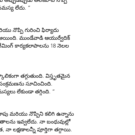
కు అప్పుడప్పుడు తేలికపాటి నొప్పి
 సమస్య లేదు. ”
ు నొప్పి గురించి ఫిర్యాదు
రణ అయింది. ముండేవాడి ఆయుర్వేదిక్
ి గేమింగ్ కార్యకలాపాలను 18 నెలల
త్కాలికంగా తగ్గుతుంది. విస్తృతమైన
్ సంక్రమణను సూచించింది.
్యలు లేకుండా తగ్గింది. ”
వాపు మరియు నొప్పిని కలిగి ఉన్నాను
తాలను ఇవ్వలేదు. నా బంధువుల్లో
 నా లక్షణాలన్నీ పూర్తిగా తగ్గాయి.