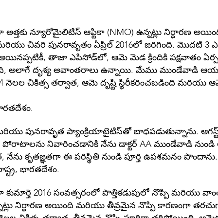
త్తకు న్యూరోమైలిటిస్ ఆప్టికా (NMO) ఉన్నట్లు నిర్ధారణ అయిం
రియు చివరి పునరావృతం ఏప్రిల్ 2016లో జరిగింది. మొదటి 3 ఎపి
ినప్పటికీ, తాజా ఎపిసోడ్‌లో, ఆమె మెడ క్రిందికి పక్షవాతం 
, అలాగే దృశ్య అవాంతరాలు ఉన్నాయి. మేము ముండేవాడి ఆయుర్వ
 4 నెలల చికిత్స తర్వాత, ఆమె దృష్టి స్థిరీకరించబడింది మరియ
భారతదేశం.
 మరియు పునరావృత ప్యాంక్రియాటైటిస్‌తో బాధపడుతున్నాను. ఆగస్
ోరాటాలను నివారించడానికి నేను డాక్టర్ AA ముండేవాడి నుండి 
ాత, నేను కృతజ్ఞతగా ఈ పరిస్థితి నుండి పూర్తి ఉపశమనం పొందాను.
ష్ట్ర, భారతదేశం.
ుమార్తె 2016 సంవత్సరంలో పొత్తికడుపులో నొప్పి మరియు వాంతు
ఉన్నట్లు నిర్ధారణ అయింది మరియు తీవ్రమైన నొప్పి కారణంగా తరచు