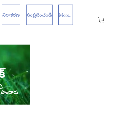
నిరాకరణ
సంప్రదించండి
More...
్
స
స పొందారు