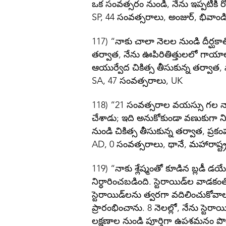
ఒక సంవత్సరం నుండి, నేను ఇప్పటికీ
SP, 44 సంవత్సరాలు, అంజుర్, భివాండి
117) “నాకు చాలా నెలల నుండి దీర్ఘక
తర్వాత, నేను ఊపిరితిత్తులలో గాయాలత
ఆయుర్వేద చికిత్స తీసుకున్న తర్వాత,
SA, 47 సంవత్సరాలు, UK
118) “21 సంవత్సరాల వయస్సు గల నా కొడ
చేశాడు; ఇది అనుకోకుండా వణుకుగా నిర్ధ
నుండి చికిత్స తీసుకున్న తర్వాత, ప్
AD, 0 సంవత్సరాలు, థానే, మహారాష్ట్
119) “నాకు శ్లేష్మంతో కూడిన బ్లడీ డ
నిర్ధారించబడింది. స్టెరాయిడ్‌ల వాడ
స్టెరాయిడ్‌లను త్వరగా వదిలించుకోవాలన
ప్రారంభించాను. 8 నెలల్లో, నేను స్ట
లక్షణాల నుండి పూర్తిగా ఉపశమనం పొ