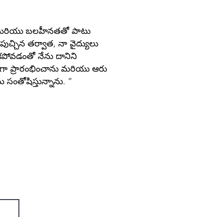
డం మరియు బలహీనతతో పాటు
ిపుచ్చిన తర్వాత, నా వైద్యులు
ేయకపోవడంతో నేను దానిని
ిత్సగా ప్రారంభించాను మరియు ఆరు
సంతోషిస్తున్నాను. ”