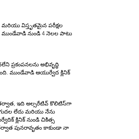
ే మరియు విస్తృతమైన పరీక్షల
 AA ముండేవాడి నుండి 4 నెలల పాటు
చలేని ప్రకంపనలను అభివృద్ధి
ది. ముండేవాడి ఆయుర్వేద క్లినిక్
వాత, ఇది అల్సరేటివ్ కొలిటిస్‌గా
ెరుగుదల లేదు మరియు నేను
్ క్లినిక్ నుండి చికిత్స
స తర్వాత పునరావృతం కాకుండా నా