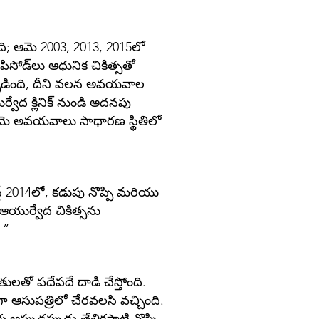
ది; ఆమె 2003, 2013, 2015లో
సోడ్‌లు ఆధునిక చికిత్సతో
ఏర్పడింది, దీని వలన అవయవాల
ేద క్లినిక్ నుండి అదనపు
ు ఆమె అవయవాలు సాధారణ స్థితిలో
ట్ 2014లో, కడుపు నొప్పి మరియు
ఆయుర్వేద చికిత్సను
 ”
లతో పదేపదే దాడి చేస్తోంది.
గా ఆసుపత్రిలో చేరవలసి వచ్చింది.