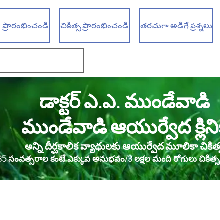
 ప్రారంభించండి
చికిత్స ప్రారంభించండి
తరచుగా అడిగే ప్రశ్నలు
డాక్టర్ ఎ.ఎ. ముండేవాడి
ముండేవాడి ఆయుర్వేద క్లినిక
అన్ని దీర్ఘకాలిక వ్యాధులకు ఆయుర్వేద మూలికా చికిత్
35 సంవత్సరాల కంటే ఎక్కువ అనుభవం/3 లక్షల మంది రోగులు చికిత్