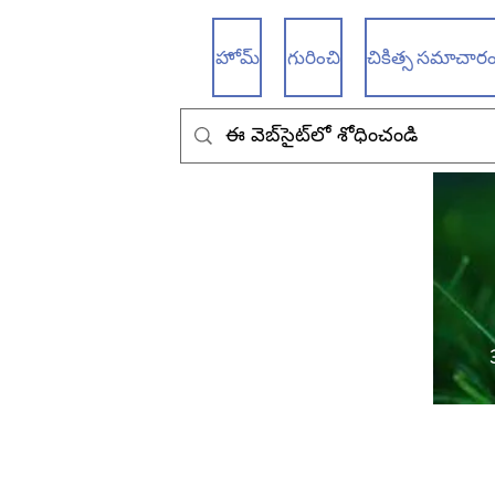
హోమ్
గురించి
చికిత్స సమాచారం