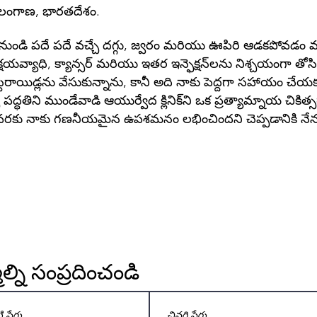
ెలంగాణ, భారతదేశం.
 నుండి పదే పదే వచ్చే దగ్గు, జ్వరం మరియు ఊపిరి ఆడకపోవ
 క్షయవ్యాధి, క్యాన్సర్ మరియు ఇతర ఇన్ఫెక్షన్‌లను నిశ్చయంగా తోస
ను స్టెరాయిడ్లను వేసుకున్నాను, కానీ అది నాకు పెద్దగా సహాయం చ
ా పద్ధతిని ముండేవాడి ఆయుర్వేద క్లినిక్‌ని ఒక ప్రత్యామ్నాయ చిక
 వరకు నాకు గణనీయమైన ఉపశమనం లభించిందని చెప్పడానికి నేను 
్ని సంప్రదించండి