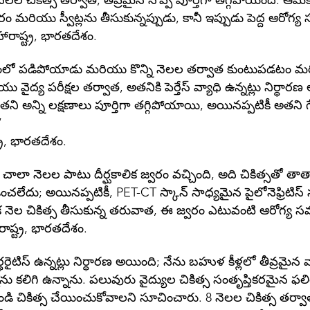
ెలల చికిత్స తర్వాత, తీవ్రమైన నొప్పి పూర్తిగా తగ్గిపోయింది. ఆమె
రం మరియు స్వీట్లను తీసుకున్నప్పుడు, కానీ ఇప్పుడు పెద్ద ఆరోగ్య
రాష్ట్ర, భారతదేశం.
ంభంలో పడిపోయాడు మరియు కొన్ని నెలల తర్వాత కుంటుపడటం మరియ
 వైద్య పరీక్షల తర్వాత, అతనికి పెర్తేస్ వ్యాధి ఉన్నట్లు నిర్ధా
త, అతని అన్ని లక్షణాలు పూర్తిగా తగ్గిపోయాయి, అయినప్పటికీ అతన
”
ర, భారతదేశం.
నాకు చాలా నెలల పాటు దీర్ఘకాలిక జ్వరం వచ్చింది, అది చికిత్సతో తా
ంచలేదు; అయినప్పటికీ, PET-CT స్కాన్ సాధ్యమైన పైలోనెఫ్రిటిస
ఒక నెల చికిత్స తీసుకున్న తరువాత, ఈ జ్వరం ఎటువంటి ఆరోగ్య సమస
ష్ట్ర, భారతదేశం.
ైటిస్ ఉన్నట్లు నిర్ధారణ అయింది; నేను బహుళ కీళ్లలో తీవ్రమైన 
కలిగి ఉన్నాను. పలువురు వైద్యుల చికిత్స సంతృప్తికరమైన ఫలి
ండి చికిత్స చేయించుకోవాలని సూచించారు. 8 నెలల చికిత్స తర్వాత,