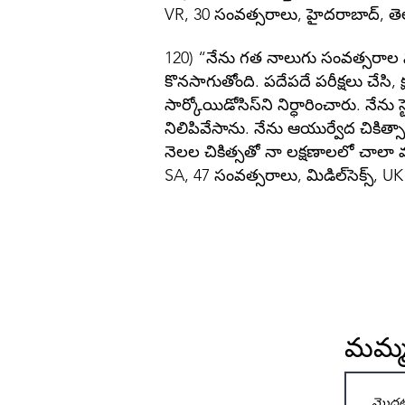
VR, 30 సంవత్సరాలు, హైదరాబాద్, త
120) “నేను గత నాలుగు సంవత్సరాల
కొనసాగుతోంది. పదేపదే పరీక్షలు చేసి,
సార్కోయిడోసిస్‌ని నిర్ధారించారు. నే
నిలిపివేసాను. నేను ఆయుర్వేద చికిత్స
నెలల చికిత్సతో నా లక్షణాలలో చాలా
SA, 47 సంవత్సరాలు, మిడిల్‌సెక్స్, UK
మమ్మల