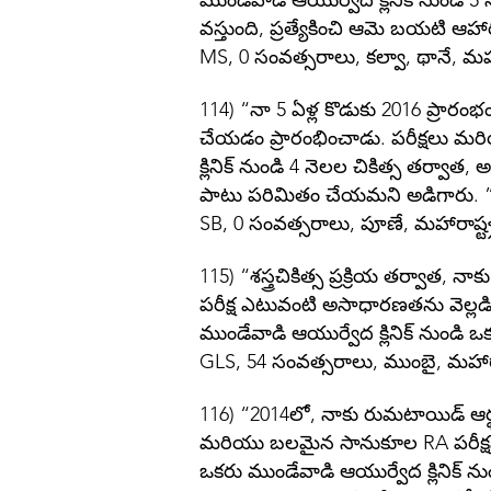
ముండేవాడి ఆయుర్వేద క్లినిక్ నుండి 5 న
వస్తుంది, ప్రత్యేకించి ఆమె బయటి ఆహా
MS, 0 సంవత్సరాలు, కల్వా, థానే, మహా
114) “నా 5 ఏళ్ల కొడుకు 2016 ప్రార
చేయడం ప్రారంభించాడు. పరీక్షలు మరియు
క్లినిక్ నుండి 4 నెలల చికిత్స తర్వా
పాటు పరిమితం చేయమని అడిగారు. 
SB, 0 సంవత్సరాలు, పూణే, మహారాష్ట్
115) “శస్త్రచికిత్స ప్రక్రియ తర్వాత, 
పరీక్ష ఎటువంటి అసాధారణతను వెల్లడి
ముండేవాడి ఆయుర్వేద క్లినిక్ నుండి 
GLS, 54 సంవత్సరాలు, ముంబై, మహారా
116) “2014లో, నాకు రుమటాయిడ్ ఆర్థర
మరియు బలమైన సానుకూల RA పరీక్షను 
ఒకరు ముండేవాడి ఆయుర్వేద క్లినిక్ ను