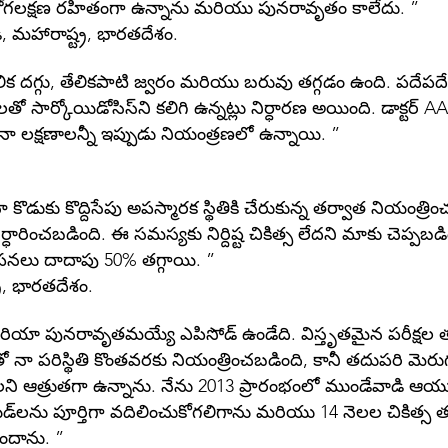
 రోగలక్షణ రహితంగా ఉన్నాను మరియు పునరావృతం కాలేదు. ”
, మహారాష్ట్ర, భారతదేశం.
ాలిక దగ్గు, తేలికపాటి జ్వరం మరియు బరువు తగ్గడం ఉంది. పదేపద
ో సార్కోయిడోసిస్‌ని కలిగి ఉన్నట్లు నిర్ధారణ అయింది. డాక్టర్
 నా లక్షణాలన్నీ ఇప్పుడు నియంత్రణలో ఉన్నాయి. ”
ుకు కొద్దిసేపు అపస్మారక స్థితికి చేరుకున్న తర్వాత నియంత్రిం
ారించబడింది. ఈ సమస్యకు నిర్దిష్ట చికిత్స లేదని మాకు చెప్పబడిం
రకంపనలు దాదాపు 50% తగ్గాయి. ”
ర, భారతదేశం.
యేరియా పునరావృతమయ్యే ఎపిసోడ్ ఉండేది. విస్తృతమైన పరీక్షల తర్
కంతో నా పరిస్థితి కొంతవరకు నియంత్రించబడింది, కానీ తదుపరి మ
ి ఆత్రుతగా ఉన్నాను. నేను 2013 ప్రారంభంలో ముండేవాడి ఆయుర్వేదిక
ెరాయిడ్‌లను పూర్తిగా వదిలించుకోగలిగాను మరియు 14 నెలల చికిత్
ందాను. ”