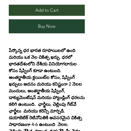
Add to Cart
Buy Now
పేర్కొన్న ధర భారత రూపాయిలలో ఉంది
మరియు ఒక నెల చికిత్స ఖర్చు. ధరలో
భారతదేశంలోని దేశీయ వినియోగదారుల
కోసం షిప్పింగ్ కూడా ఉంటుంది.
అంతర్జాతీయ క్లయింట్‌ల కోసం, షిప్పింగ్
ఖర్చులు అదనం మరియు కనిష్టంగా 2 నెలల
మందులు, అంతర్జాతీయ షిప్పింగ్,
డాక్యుమెంటేషన్ మరియు హ్యాండ్లింగ్ ధరలను
కలిగి ఉంటుంది. ఛార్జీలు, చెల్లింపు గేట్‌వే
ఛార్జీలు మరియు కరెన్సీ మార్పిడి.
డయాబెటిక్ రెటినోపతికి అవసరమైన చికిత్స
సాధారణంగా 4-6 ఉంటుంది నెలల.