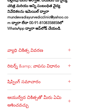
చెల్లింపు చేసిన తర్వాత, దయచేసి మీ వైద్య
చరిత్ర మరియు అన్ని సంబంధిత వైద్య
నివేదికలను ఇమెయిల్ ద్వారా
mundewadiayurvedicclinic@yahoo.co
m ద్వారా లేదా 00-91-8108358858లో
WhatsApp ద్వారా అప్‌లోడ్ చేయండి.
వ్యాధి చికిత్స వివరణ
డయాబెటిక్ రెటినోపతి అనేది కాటన్ ఉన్ని
రిటర్న్ &amp; వాపసు విధానం
ఎక్సుడేట్స్, హెమరేజిక్ మచ్చలు,
అనూరిజమ్స్, అదనపు నాళాల పెరుగుదల
ఆర్డర్ చేసిన తర్వాత, రద్దు చేయబడదు.
మరియు రెటీనాకు దీర్ఘకాలిక నష్టం వంటి
షిప్పింగ్ సమాచారం
అసాధారణమైన పరిస్థితులలో (ఉదా. రోగి
లక్షణాలతో ఉంటుంది.
యొక్క ఆకస్మిక మరణం), మేము మా
చికిత్స ప్యాకేజీలో భారతదేశంలో ఆర్డర్ చేస్తున్న
మందులను మంచి మరియు
ఆయుర్వేద చికిత్సతో మీరు ఏమి
దేశీయ క్లయింట్‌లకు షిప్పింగ్ ఖర్చులు
ఉపయోగించదగిన స్థితిలో తిరిగి పొందవలసి
ఉంటాయి. అంతర్జాతీయ క్లయింట్‌లకు
ఉంటుంది, ఆ తర్వాత 30 % పరిపాలనా
ఆశించవచ్చు
షిప్పింగ్ ఛార్జీలు అదనం. అదనంగా,
ఖర్చులను తీసివేసిన తర్వాత వాపసు