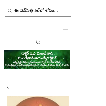
డాక్టర్ ఎ.ఎ. ముండేవాడి
ముండేవాడి ఆయుర్వేద క్లినిక్
అన్ని దీర్ఘకాలిక వ్యాధులకు ఆయుర్వేద మూలికా చికిత్స
35 సంవత్సరాల కంటే ఎక్కువ అనుభవం/3 లక్షల మంది రోగులు చికిత్స పొందారు