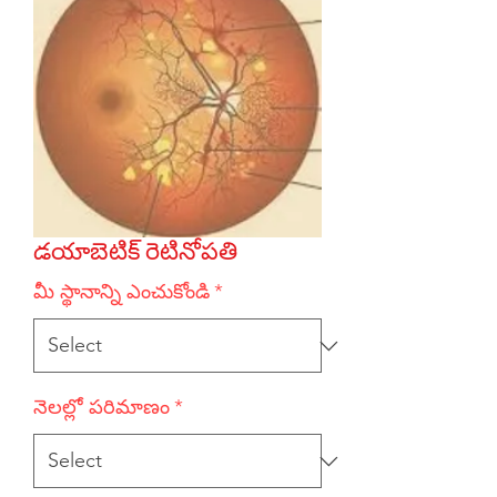
డయాబెటిక్ రెటినోపతి
మీ స్థానాన్ని ఎంచుకోండి
*
నెలల్లో పరిమాణం
*