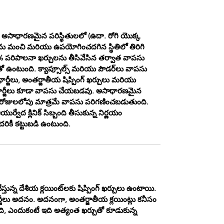
ు. అసాధారణమైన పరిస్థితులలో (ఉదా. రోగి యొక్క
 మంచి మరియు ఉపయోగించదగిన స్థితిలో తిరిగి
 పరిపాలనా ఖర్చులను తీసివేసిన తర్వాత వాపసు
ుతో ఉంటుంది. క్యాప్సూల్స్ మరియు పౌడర్‌లు వాపసు
ఛార్జీలు, అంతర్జాతీయ షిప్పింగ్ ఖర్చులు మరియు
్ ఛార్జీలు కూడా వాపసు చేయబడవు. అసాధారణమైన
10 రోజులలోపు మాత్రమే వాపసు పరిగణించబడుతుంది.
ద క్లినిక్ సిబ్బంది తీసుకున్న నిర్ణయం
కీ కట్టుబడి ఉంటుంది.
ేస్తున్న దేశీయ క్లయింట్‌లకు షిప్పింగ్ ఖర్చులు ఉంటాయి.
ార్జీలు అదనం. అదనంగా, అంతర్జాతీయ క్లయింట్లు కనీసం
ది, ఎందుకంటే ఇది అత్యంత ఖర్చుతో కూడుకున్న