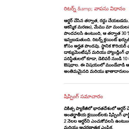
రిటర్న్ &amp; వాపసు విధానం
ఆర్డర్ చేసిన తర్వాత, రద్దు చేయబడద
ఆకస్మిక మరణం), మేము మా మందులను
పొందవలసి ఉంటుంది, ఆ తర్వాత 30 %
ఇవ్వబడుతుంది. రిటర్న్ క్లయింట్ ఖర్చ
కోసం అర్హత పొందవు. స్థానిక కొరియర్ 
డాక్యుమెంటేషన్ మరియు హ్యాండ్లింగ
పరిస్థితులలో కూడా, డెలివరీ నుండి 
ఔషధాల. ఈ విషయంలో ముండేవాడి ఆయుర్వే
అంతిమమైనది మరియు ఖాతాదారులందరి
షిప్పింగ్ సమాచారం
చికిత్స ప్యాకేజీలో భారతదేశంలో ఆర్డర్ చ
అంతర్జాతీయ క్లయింట్‌లకు షిప్పింగ్ ఛ
2 నెలల ఆర్డర్‌ని ఎంచుకోవలసి ఉంటుం
మరియు ఆచరణాత్మక ఎంపిక.