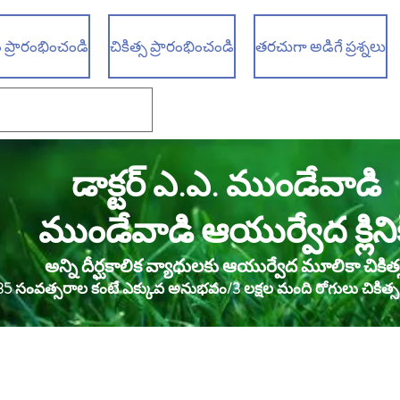
 ప్రారంభించండి
చికిత్స ప్రారంభించండి
తరచుగా అడిగే ప్రశ్నలు
డాక్టర్ ఎ.ఎ. ముండేవాడి
ముండేవాడి ఆయుర్వేద క్లినిక
అన్ని దీర్ఘకాలిక వ్యాధులకు ఆయుర్వేద మూలికా చికిత్
35 సంవత్సరాల కంటే ఎక్కువ అనుభవం/3 లక్షల మంది రోగులు చికిత్