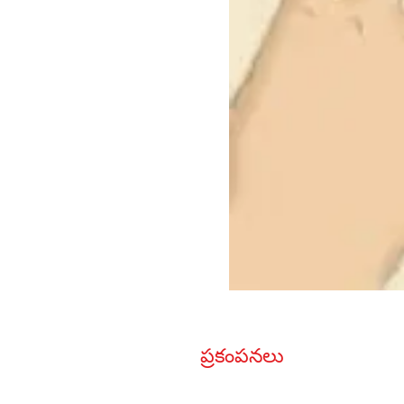
ప్రకంపనలు