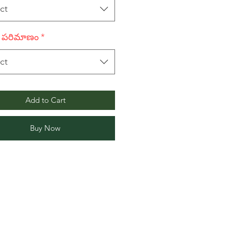
ct
లో పరిమాణం
*
ct
Add to Cart
Buy Now