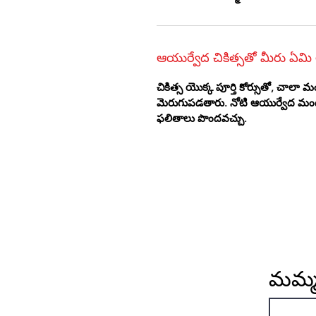
ఆయుర్వేద చికిత్సతో మీరు ఏమి
చికిత్స యొక్క పూర్తి కోర్సుతో, చ
మెరుగుపడతారు. నోటి ఆయుర్వేద మం
ఫలితాలు పొందవచ్చు.
మమ్మల