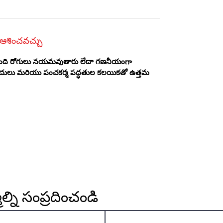
 ఆశించవచ్చు
ాలా మంది రోగులు నయమవుతారు లేదా గణనీయంగా
దులు మరియు పంచకర్మ పద్ధతుల కలయికతో ఉత్తమ
్ని సంప్రదించండి