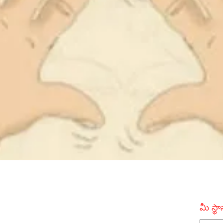
మీ స్థ