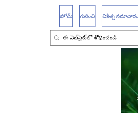
హోమ్
గురించి
చికిత్స సమాచారం