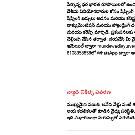
పేర్కొన్న ధర భారత రూపాయిలలో ఉంది
దేశీయ వినియోగదారుల కోసం షిప్పింగ్
షిప్పింగ్ ఖర్చులు అదనం మరియు కనిష్
డాక్యుమెంటేషన్ మరియు హ్యాండ్లింగ్ ధరల
మరియు కరెన్సీ మార్పిడి. ప్రకంపనల
చెల్లింపు చేసిన తర్వాత, దయచేసి మీ వ
ఇమెయిల్ ద్వారా mundewadiayurvedi
8108358858లో WhatsApp ద్వారా అప
వ్యాధి చికిత్స వివరణ
ముఖ్యమైన వణుకు అనేది వేళ్లు వంటి
లయ కదలికలతో కూడిన వైద్య పరిస్థితి
ఇది సాధారణంగా వయస్సుతో పెరుగుతుంది