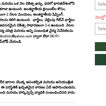
 మరియు ఒక నెల చికిత్స ఖర్చు. ధరలో భారతదేశంలోని
Sele
 కూడా ఉంటుంది. అంతర్జాతీయ క్లయింట్‌ల కోసం,
టంగా 2 నెలల మందులు, అంతర్జాతీయ షిప్పింగ్,
నెలల్
ను కలిగి ఉంటుంది. ఛార్జీలు, చెల్లింపు గేట్‌వే ఛార్జీలు
కు అవసరమైన చికిత్స సాధారణంగా 2-6 ఉంటుంది నెలల.
Sele
ైద్య చరిత్ర మరియు అన్ని సంబంధిత వైద్య నివేదికలను
cclinic@yahoo.com ద్వారా లేదా 00-91-
్‌లోడ్ చేయండి.
 శరీర భాగాల యొక్క అసంకల్పిత మరియు అనియంత్రిత
. ఈ పరిస్థితికి ఖచ్చితమైన కారణం ఏదీ ఆపాదించబడదు,
 మరియు పార్కిన్సన్స్ వ్యాధికి సంబంధించినది కాదు.