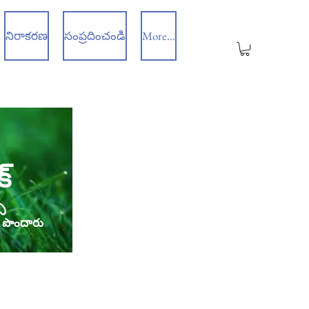
నిరాకరణ
సంప్రదించండి
More...
్
స
స పొందారు