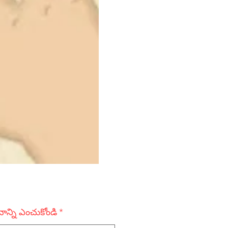
ానాన్ని ఎంచుకోండి
*